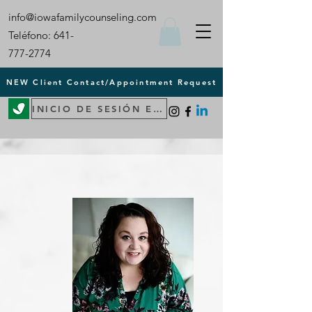
info@iowafamilycounseling.com
Teléfono:
641-
777-2774
NEW Client Contact/Appointment Request
INICIO DE SESIÓN EN EL PORTAL DEL PACIENTE